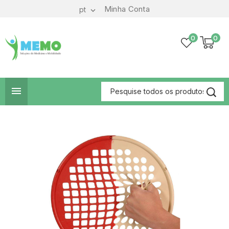
Minha Conta
pt

0
0
