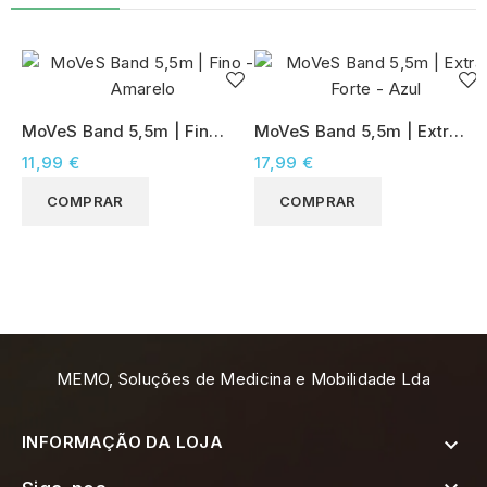
MoVeS Band 5,5m | Fino -
MoVeS Band 5,5m | Extra
Amarelo
Forte - Azul
11,99 €
17,99 €
COMPRAR
COMPRAR
MEMO, Soluções de Medicina e Mobilidade Lda
INFORMAÇÃO DA LOJA
