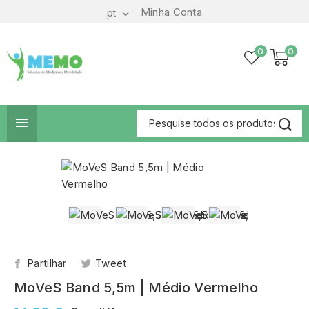
Minha Conta
pt

0
0

Partilhar
Tweet
MoVeS Band 5,5m | Médio Vermelho