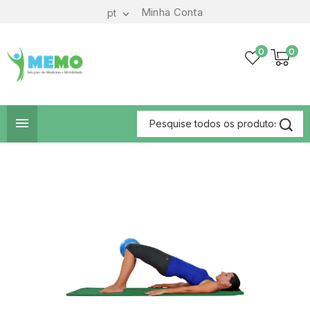
Minha Conta
pt

0
0
