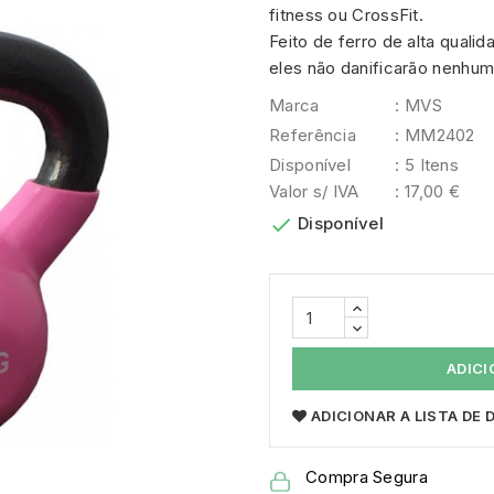
fitness ou CrossFit.
Feito de ferro de alta quali
eles não danificarão nenhu
Marca
: MVS
Referência
: MM2402
Disponível
: 5 Itens
Valor s/ IVA
: 17,00 €

Disponível
ADICI
ADICIONAR A LISTA DE
Compra Segura