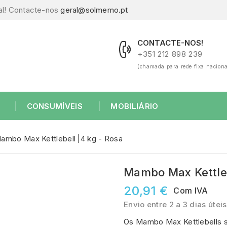
al! Contacte-nos
geral@solmemo.pt
CONTACTE-NOS!
+351 212 898 239
(chamada para rede fixa naciona
CONSUMÍVEIS
MOBILIÁRIO
ambo Max Kettlebell |4 kg - Rosa
Mambo Max Kettleb
20,91 €
Com IVA
Envio entre 2 a 3 dias úteis
Os Mambo Max Kettlebells s