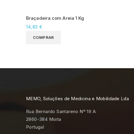
Braçadeira com Areia 1 Kg
14,82 €
COMPRAR
MEMO, Soluções de Medicina e Mobilidade Lda
Rua Bernardo Santareno Nº 19 A
2860-384 Moita
Portugal