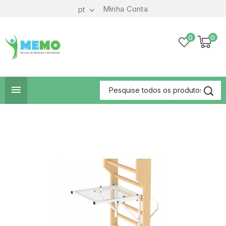
Minha Conta
pt

0
0
