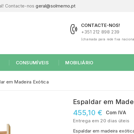
al! Contacte-nos
geral@solmemo.pt
CONTACTE-NOS!
+351 212 898 239
(chamada para rede fixa naciona
CONSUMÍVEIS
MOBILIÁRIO
dar em Madeira Exótica
Espaldar em Madei
455,10 €
Com IVA
Entrega em 20 dias úteis
Espaldar em madeira exótic