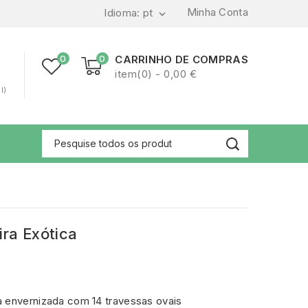
Minha Conta
Idioma:
pt

0
0
CARRINHO DE COMPRAS
item(0) - 0,00 €
l)
ra Exótica
a envernizada com 14 travessas ovais