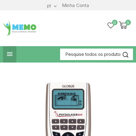
Minha Conta
pt

0
0
