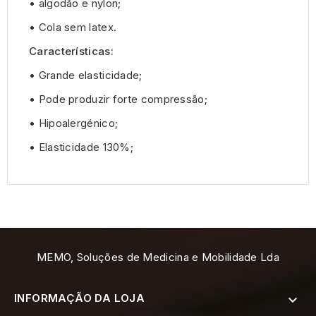
•
algodão e nylon;
•
Cola sem latex.
Características:
•
Grande elasticidade;
•
Pode produzir forte compressão;
•
Hipoalergénico;
•
Elasticidade 130%;
MEMO, Soluções de Medicina e Mobilidade Lda
INFORMAÇÃO DA LOJA
