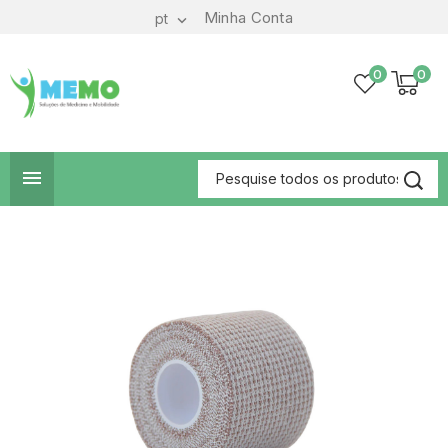
Minha Conta
pt

0
0
