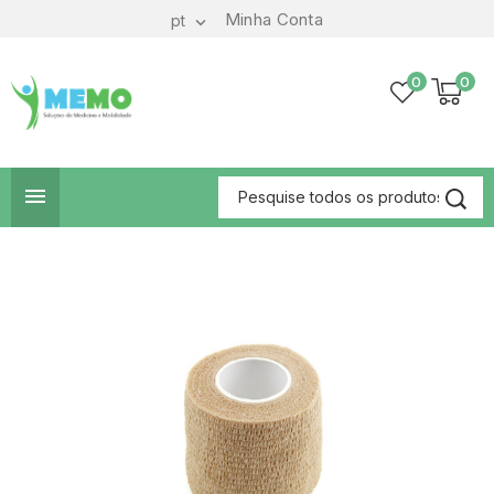
Minha Conta
pt

0
0
