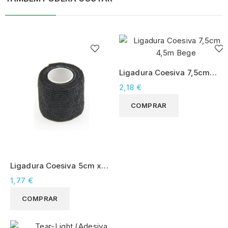
Ligadura Coesiva 7,5cm x
4,5m Bege
2,18 €
COMPRAR
Ligadura Coesiva 5cm x
4,5m Preto
1,77 €
COMPRAR