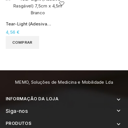
Tear-Light (Adesiva
Rasgável) 7,5cm x 4,5m
4,56 €
Branco
COMPRAR
MEMO, Soluções de Medicina e Mobilidade Lda
INFORMAÇÃO DA LOJA


Siga-nos
PRODUTOS
