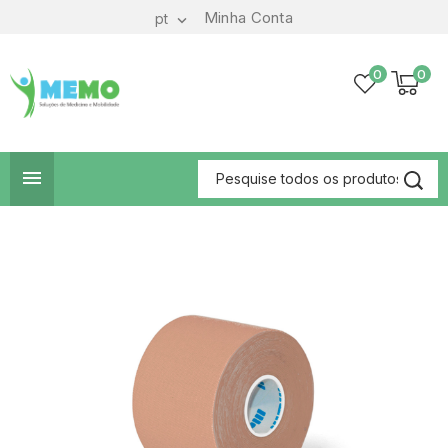
Minha Conta
pt

0
0
