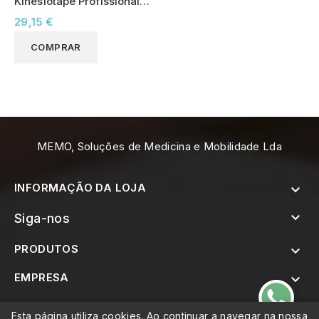
Kinesiotape Profissional
5cm x 30m Bege
29,15 €
COMPRAR
MEMO, Soluções de Medicina e Mobilidade Lda
INFORMAÇÃO DA LOJA


Siga-nos
PRODUTOS

EMPRESA


SUBSCREVER A NEWSLETTER
Esta página utiliza cookies. Ao continuar a navegar na nossa