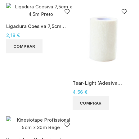
Ligadura Coesiva 7,5cm x
4,5m Preto
2,18 €
COMPRAR
Tear-Light (Adesiva
Rasgável) 7,5cm x 4,5m
4,56 €
Branco
COMPRAR