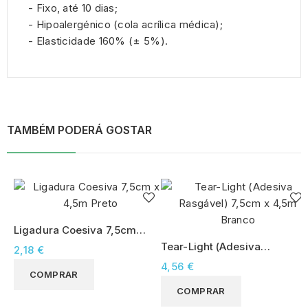
- Fixo, até 10 dias;
- Hipoalergénico (cola acrílica médica);
- Elasticidade 160% (± 5%).
TAMBÉM PODERÁ GOSTAR
Ligadura Coesiva 7,5cm x
4,5m Preto
Tear-Light (Adesiva
2,18 €
Rasgável) 7,5cm x 4,5m
4,56 €
COMPRAR
Branco
COMPRAR