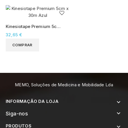
Kinesiotape Premium 5cm
x 30m Azul
32,65 €
COMPRAR
MEMO, Soluções de Medicina e Mobilidade Lda
INFORMAÇÃO DA LOJA


Siga-nos
PRODUTOS
