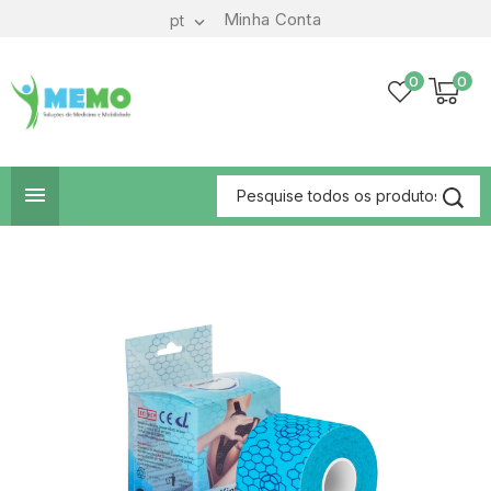
Minha Conta
pt

0
0
