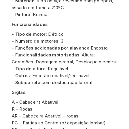
- Material:
Tubo de aço revestido com pó epóxi,
assado em forno a 210ºC
- Pintura:
Branca
Funcionalidades
- Tipo de motor:
Elétrico
- Número de motores:
3
-
Funções accionadas por alavanca
Encosto
- Funcionalidades motorizadas:
Altura;
Corrimões; Dobragem central, Desbloqueio central
- Tipo de altura:
Regulável
- Outros:
Encosto rebatível/reclinável
-
Subida reta sem deslocação lateral
Siglas:
A - Cabeceira Abatível
R - Rodas
AR - Cabeceira Abatível + rodas
PC - Partida ao Centro (p/ exposição lombar)