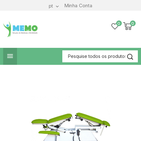
Minha Conta
pt

0
0
