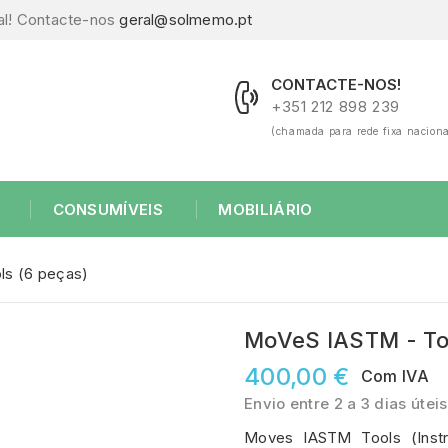
al! Contacte-nos
geral@solmemo.pt
CONTACTE-NOS!
+351 212 898 239
(chamada para rede fixa naciona
CONSUMÍVEIS
MOBILIÁRIO
s (6 peças)
MoVeS IASTM - Too
400,00 €
Com IVA
Envio entre 2 a 3 dias úteis
Moves IASTM Tools (Instru