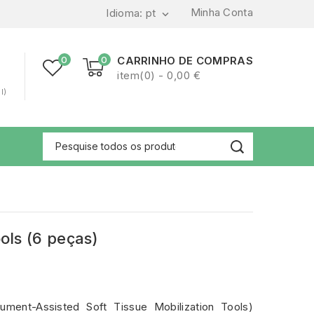
Minha Conta
Idioma:
pt

0
0
CARRINHO DE COMPRAS
item(0) - 0,00 €
l)
ls (6 peças)
ment-Assisted Soft Tissue Mobilization Tools)