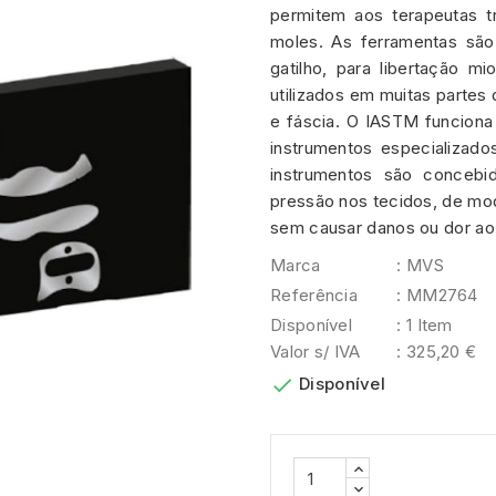
permitem aos terapeutas t
moles. As ferramentas são 
gatilho, para libertação m
utilizados em muitas partes
e fáscia. O IASTM funcion
instrumentos especializad
instrumentos são concebi
pressão nos tecidos, de mod
sem causar danos ou dor ao 
Marca
: MVS
Referência
: MM2764
Disponível
: 1 Item
Valor s/ IVA
: 325,20 €

Disponível