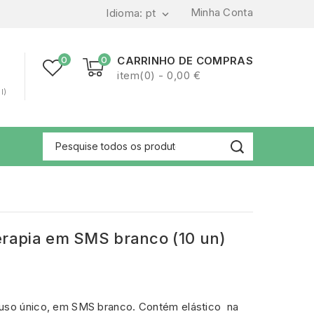
Minha Conta
Idioma:
pt

0
0
CARRINHO DE COMPRAS
item(0) - 0,00 €
l)
erapia em SMS branco (10 un)
 uso único, em SMS branco. Contém elástico na