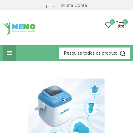
Minha Conta
pt

0
0
