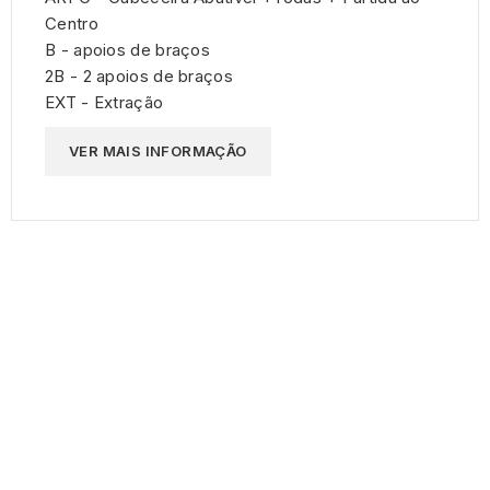
Centro
B - apoios de braços
2B - 2 apoios de braços
EXT - Extração
VER MAIS INFORMAÇÃO
MEMO, Soluções de Medicina e Mobilidade Lda
INFORMAÇÃO DA LOJA


Siga-nos